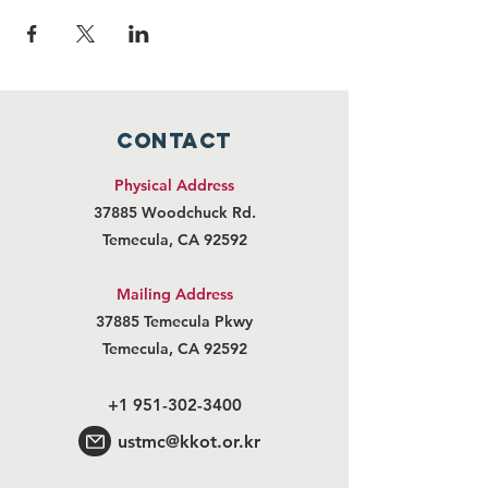
10:50 미사 준비
11:00 파견 미사 및 안수
12:20 점심식사
13:00 귀가
CONTACT
Physical Address
37885 Woodchuck Rd.
Temecula, CA 92592
Mailing Address
37885 Temecula Pkwy
Temecula, CA 92592
+1 951-302-3400
ustmc@kkot.or.kr