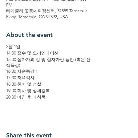
PM
테메큘라 꽃동네피정센터, 37885 Temecula
Pkwy, Temecula, CA 92592, USA
About the event
3월 1일
14:00 접수 및 오리엔테이션
15:00 십자가의 길 및 십자가산 등반 (혹은 산
책묵상)
16:30 사순특강 1
17:30 저녁식사
18:30 찬미 및 성찰
19:00 미사 및 성체강복
20:00 마침 후 대침묵
3월 2일
6:20 아침 성무일도
7:30 아침식사 및 휴식
9:30 찬미
Share this event
9:50 사순특강2