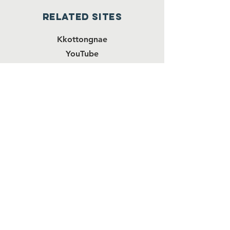
RELATED SITES
Kkottongnae
YouTube
Facebook
Instagram
Kkottongnae
University
Love in Action School
JOIN OUR MAILING LIST