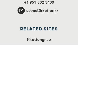
+1 951-302-3400
ustmc@kkot.or.kr
RELATED SITES
Kkottongnae
YouTube
Facebook
Instagram
Kkottongnae
University
Love in Action School