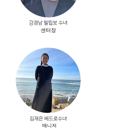
강경남 필립보 수녀
센터장
김재은 베드로수녀
매니저