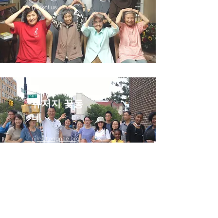
gakkot.us
뉴저지 꽃동
네
njkkottongnae.org