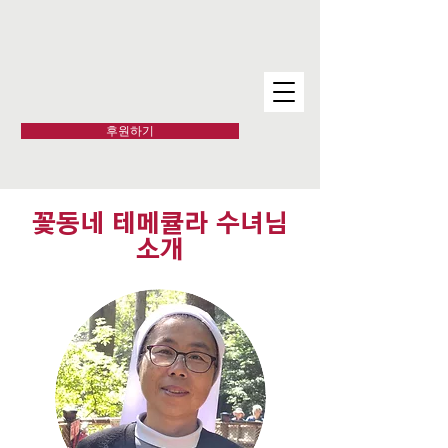
후원하기
꽃동네 테메큘라 수녀님
소개