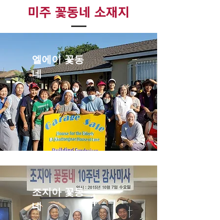
미주 꽃동네 소재지
엘에이 꽃동
네
-
조지아 꽃동
네