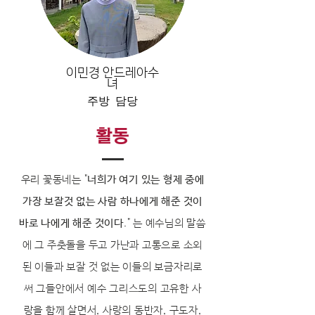
이민경 안드레아수
녀
주방 담당
​활동
우리 꽃동네는
"
너희가 여기 있는 형제 중에
가장 보잘것 없는 사람
하나에게 해준 것이
바로 나에게 해준 것이다.
"
는 예수님의 말씀
에 그 주춧돌을 두고 가난과 고통으로 소외
된
이들과 보잘 것 없는 이들의 보금자리로
써 그들안에서 예수 그리스도의 고유한 사
랑을 함께 살면서, 사랑의 동반자, 구도자,