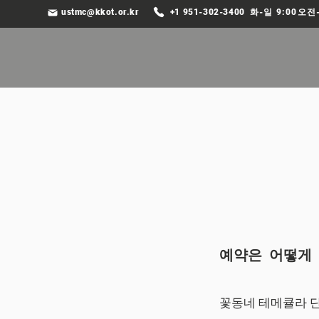
ustmc@kkot.or.kr
+1 951-302-3400
화-일 9:00오전
예약은 어떻게
꽃동네 테메큘라 단