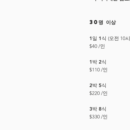
30명 이상
1일 1식
(오전 10
$40 /인
1박 2식
$110 /인
2박 5식
$220 /인
3박 8식
$330 /인