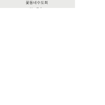
꽃동네수도회
YouTube
Facebook
Instagram
꽃동네학교
행동하는 사랑학교
월간 업데이트 받기
서명 제출