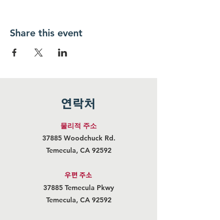
Share this event
연락처
물리적 주소
37885 Woodchuck Rd.
Temecula, CA 92592
우편 주
소
37885 Temecula Pkwy
Temecula, CA 92592