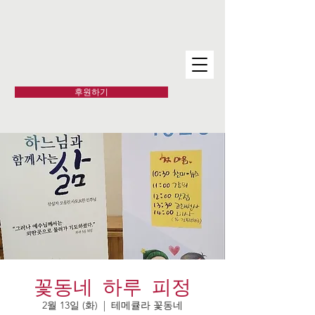
후원하기
꽃동네 하루 피정
2월 13일 (화)
  |  
테메큘라 꽃동네