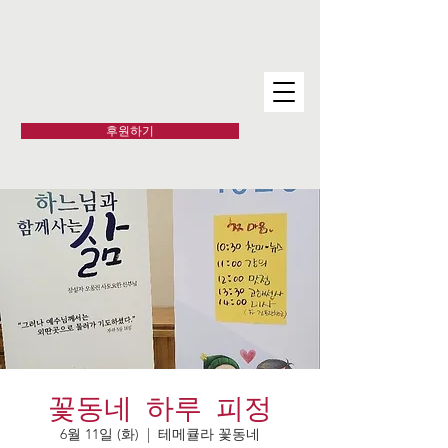
후원하기
꽃동네 하루 피정
6월 11일 (화)
  |  
테메큘라 꽃동네