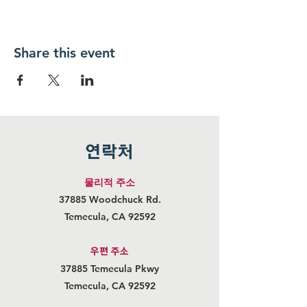
Share this event
연락처
물리적 주소
37885 Woodchuck Rd.
Temecula, CA 92592
우편 주
소
37885 Temecula Pkwy
Temecula, CA 92592